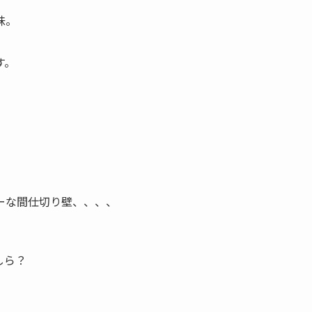
味。
す。
ーな間仕切り壁、、、、
、
しら？