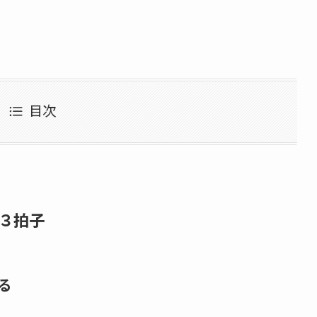
目次
３拍子
る