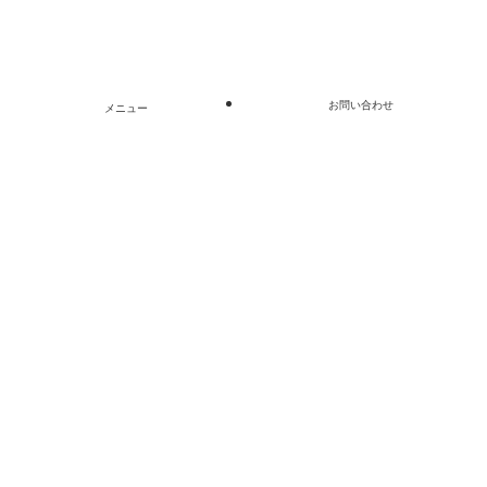
©
Copyright © かもしたのリフォーム. Some Rights
Reserved.
お問い合わせ
メニュー
閉じる
ホーム
お問い合わせ