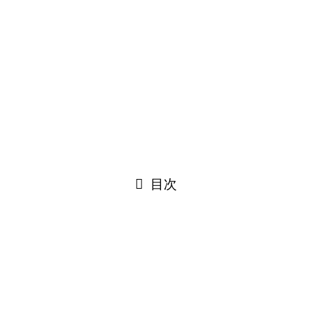
URLをコピーする
URLをコピーしました！
今回は当社で行った神奈川県三浦郡にあるI様邸のお風呂の
リフォーム事例を紹介いたします。
目次
リフォーム内容
リフォーム費用合計128万円（税別）の概要